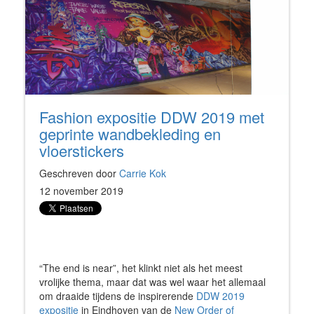
Fashion expositie DDW 2019 met
geprinte wandbekleding en
vloerstickers
Geschreven door
Carrie Kok
12 november 2019
“The end is near”, het klinkt niet als het meest
vrolijke thema, maar dat was
wel waar het allemaal
om draaide tijdens de inspirerende
DDW 2019
expositie
in Eindhoven van de
New Order of