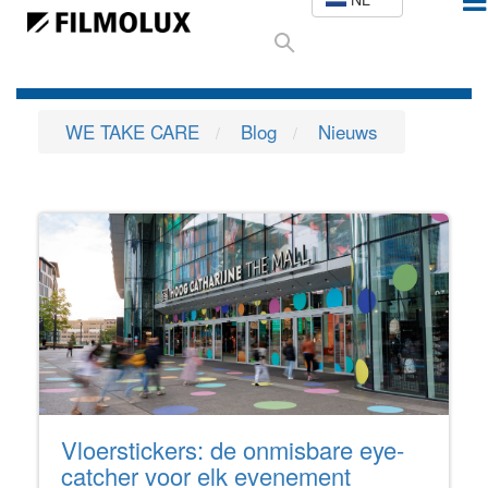
WE TAKE CARE
Blog
Nieuws
Vloerstickers: de onmisbare eye-
catcher voor elk evenement