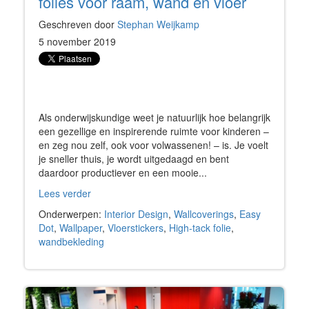
folies voor raam, wand en vloer
Geschreven door
Stephan Weijkamp
5 november 2019
Als onderwijskundige weet je natuurlijk hoe belangrijk
een gezellige en inspirerende ruimte voor kinderen –
en zeg nou zelf, ook voor volwassenen! – is. Je voelt
je sneller thuis, je wordt uitgedaagd en bent
daardoor productiever en een mooie...
Lees verder
Onderwerpen:
Interior Design
,
Wallcoverings
,
Easy
Dot
,
Wallpaper
,
Vloerstickers
,
High-tack folie
,
wandbekleding