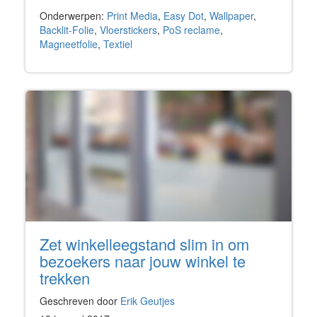
Onderwerpen:
Print Media
,
Easy Dot
,
Wallpaper
,
Backlit-Folie
,
Vloerstickers
,
PoS reclame
,
Magneetfolie
,
Textiel
Zet winkelleegstand slim in om
bezoekers naar jouw winkel te
trekken
Geschreven door
Erik Geutjes