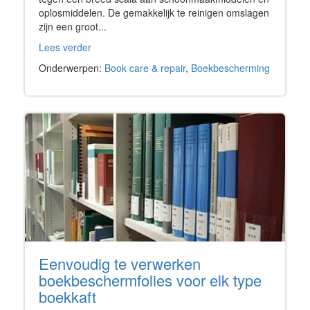
oplosmiddelen. De gemakkelijk te reinigen omslagen
zijn een groot...
Lees verder
Onderwerpen:
Book care & repair
,
Boekbescherming
Eenvoudig te verwerken
boekbeschermfolies voor elk type
boekkaft