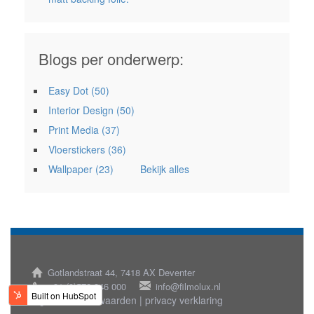
Blogs per onderwerp:
Easy Dot
(50)
Interior Design
(50)
Print Media
(37)
Vloerstickers
(36)
Wallpaper
(23)
Bekijk alles
Gotlandstraat 44, 7418 AX Deventer
+31 (0)572 346 000
info@filmolux.nl
algemene voorwaarden |
privacy verklaring