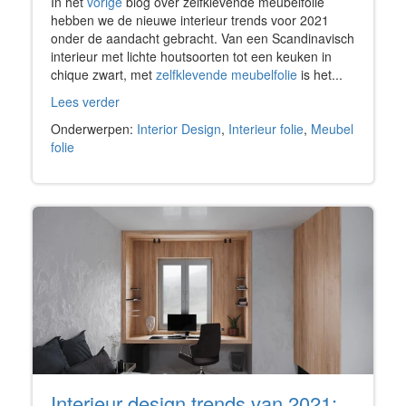
In het
vorige
blog over zelfklevende meubelfolie
hebben we de nieuwe interieur trends voor 2021
onder de aandacht gebracht. Van een Scandinavisch
interieur met lichte houtsoorten tot een keuken in
chique zwart, met
zelfklevende meubelfolie
is het...
Lees verder
Onderwerpen:
Interior Design
,
Interieur folie
,
Meubel
folie
Interieur design trends van 2021: