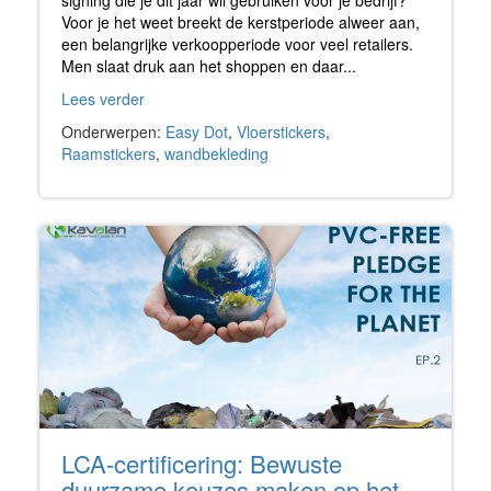
signing die je dit jaar wil gebruiken voor je bedrijf?
Voor je het weet breekt de kerstperiode alweer aan,
een belangrijke verkoopperiode voor veel retailers.
Men slaat druk aan het shoppen en daar...
Lees verder
Onderwerpen:
Easy Dot
,
Vloerstickers
,
Raamstickers
,
wandbekleding
LCA-certificering: Bewuste
duurzame keuzes maken op het