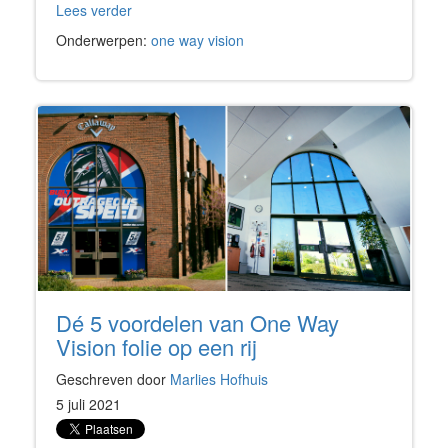
Lees verder
Onderwerpen:
one way vision
Dé 5 voordelen van One Way
Vision folie op een rij
Geschreven door
Marlies Hofhuis
5 juli 2021