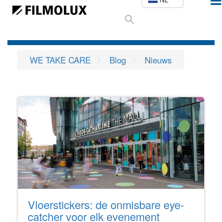
WE TAKE CARE
Blog
Nieuws
Vloerstickers: de onmisbare eye-
catcher voor elk evenement