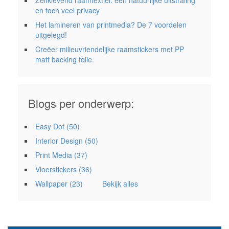
Zelfklevend raamtextiel: een natuurlijke uitstraling
en toch veel privacy
Het lamineren van printmedia? De 7 voordelen
uitgelegd!
Creëer milieuvriendelijke raamstickers met PP
matt backing folie.
Blogs per onderwerp:
Easy Dot
(50)
Interior Design
(50)
Print Media
(37)
Vloerstickers
(36)
Wallpaper
(23)
Bekijk alles