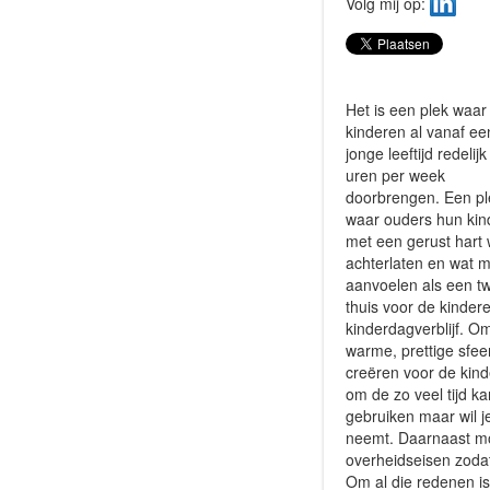
Volg mij op:
Het is een plek waar
kinderen al vanaf ee
jonge leeftijd redelij
uren per week
doorbrengen. Een pl
waar ouders hun kin
met een gerust hart 
achterlaten en wat 
aanvoelen als een t
thuis voor de kindere
kinderdagverblijf. O
warme, prettige sfee
creëren voor de kind
om de zo veel tijd ka
gebruiken maar wil je
neemt. Daarnaast moe
overheidseisen zodat
Om al die redenen i