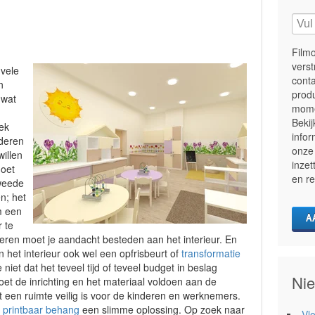
Filmo
vers
 vele
cont
n
produ
k wat
mome
Beki
ek
infor
deren
onze 
willen
inzet
moet
en r
weede
n; het
m een
r te
eren moet je aandacht besteden aan het interieur. En
n het interieur ook wel een opfrisbeurt of
transformatie
 niet dat het teveel tijd of teveel budget in beslag
Nie
t de inrichting en het materiaal voldoen aan de
 een ruimte veilig is voor de kinderen en werknemers.
s
printbaar behang
een slimme oplossing. Op zoek naar
Vl