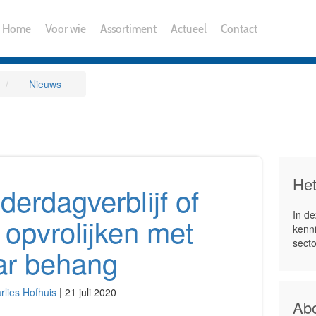
Home
Voor wie
Assortiment
Actueel
Contact
Nieuws
Het
derdagverblijf of
In de
opvrolijken met
kenni
secto
ar behang
rlies Hofhuis
|
21 juli 2020
Abo