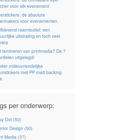
tcher voor elk evenement
erstickers; de absolute
eermakers voor evenementen.
lfklevend raamtextiel: een
uurlijke uitstraling en toch veel
ivacy
t lamineren van printmedia? De 7
ordelen uitgelegd!
ëer milieuvriendelijke
amstickers met PP matt backing
ie.
gs per onderwerp:
sy Dot
(50)
terior Design
(50)
int Media
(37)