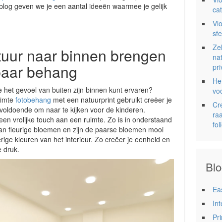
t blog geven we je een aantal ideeën waarmee je gelijk
ca
Vlo
sf
Ze
tuur naar binnen brengen
nat
baar behang
pr
He
e het gevoel van buiten zijn binnen kunt ervaren?
vo
uimte
fotobehang
met een natuurprint gebruikt creëer je
Cre
h voldoende om naar te kijken voor de kinderen.
ra
een vrolijke touch aan een ruimte. Zo is in onderstaand
fol
an fleurige bloemen en zijn de paarse bloemen mooi
ige kleuren van het interieur. Zo creëer je eenheid en
e druk.
Blo
Ea
In
Pr