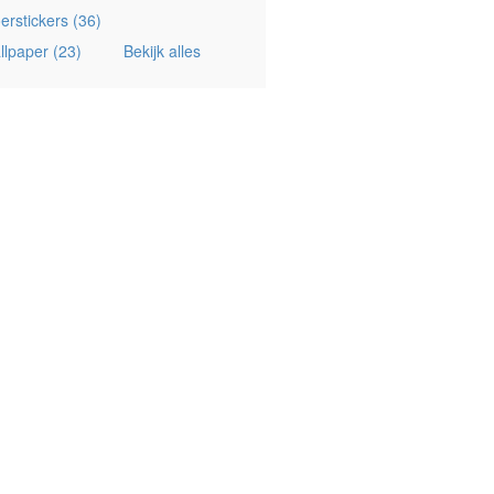
oerstickers
(36)
llpaper
(23)
Bekijk alles